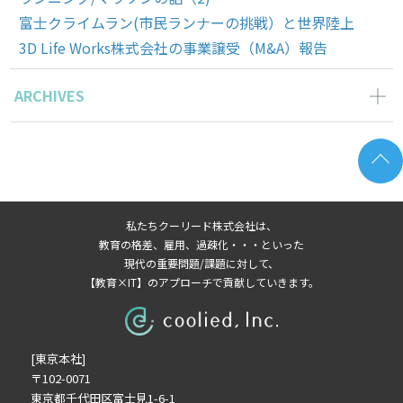
富士クライムラン(市民ランナーの挑戦）と世界陸上
3D Life Works株式会社の事業譲受（M&A）報告
ARCHIVES
2026年3月の記事一覧(1)
2025年11月の記事一覧(2)
2025年10月の記事一覧(1)
2025年9月の記事一覧(1)
私たちクーリード株式会社は、
2025年8月の記事一覧(1)
教育の格差、雇用、過疎化・・・といった
2025年6月の記事一覧(1)
現代の重要問題/課題に対して、
【教育×IT】のアプローチで貢献していきます。
2025年4月の記事一覧(1)
2025年3月の記事一覧(1)
2025年2月の記事一覧(1)
[東京本社]
2024年9月の記事一覧(1)
〒102-0071
2024年6月の記事一覧(1)
東京都千代田区富士見1-6-1