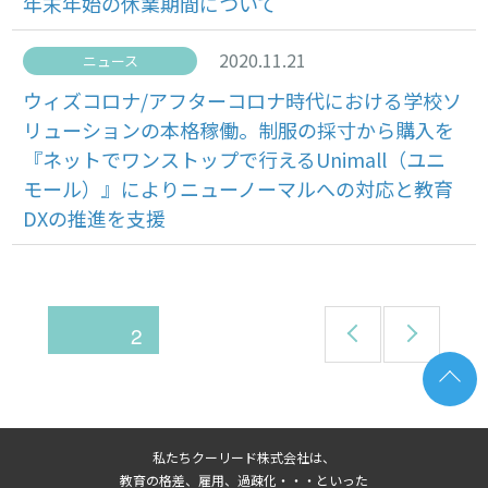
年末年始の休業期間について
2020.11.21
ニュース
ウィズコロナ/アフターコロナ時代における学校ソ
リューションの本格稼働。制服の採寸から購入を
『ネットでワンストップで行えるUnimall（ユニ
モール）』によりニューノーマルへの対応と教育
DXの推進を支援
前
次
投
ページ
2
のペ
のペ
ージ
ージ
稿
ナ
私たちクーリード株式会社は、
教育の格差、雇用、過疎化・・・といった