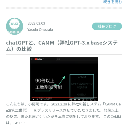
“「失敗は成功
続きを読む
2023.03.03
社長ブログ
Yasuki Onozaki
chatGPTと、CAMM（弊社GPT-3.x baseシステ
ム）の比較
こんにちは、小野崎です。 2023.2.28 に弊社の新しステム「CAMM Ge
n2(第二世代）」をプレスリリースさせていただきました。想像以上
の反応、またお声がけいただき本当に感謝しております。 このCAMM
は、GPT …