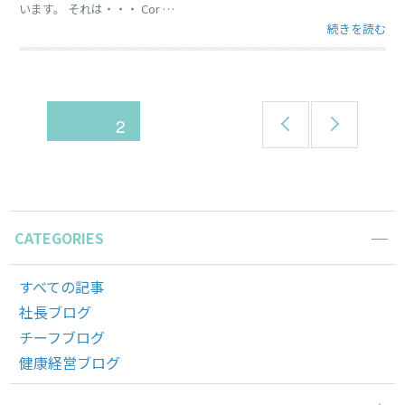
います。 それは・・・ Cor …
“2022 Sma
続きを読む
前
次
投
ページ
2
のペ
のペ
ージ
ージ
稿
ナ
CATEGORIES
ビ
すべての記事
社長ブログ
ゲ
チーフブログ
健康経営ブログ
ー