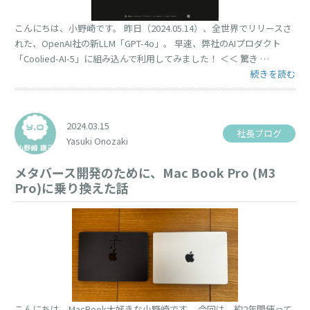
こんにちは、小野崎です。 昨日（2024.05.14）、全世界でリリースさ
れた、OpenAI社の新LLM「GPT-4o」。 早速、弊社のAIプロダクト
「Coolied-AI-5」に組み込んで利用してみました！ ＜＜ 驚き …
“GPT-4o（
続きを読む
2024.03.15
社長ブログ
Yasuki Onozaki
メタバース開発のために、Mac Book Pro (M3
Pro)に乗り換えた話
こんにちは、MacBook大好きな小野崎です。 今回は、約2年間使って