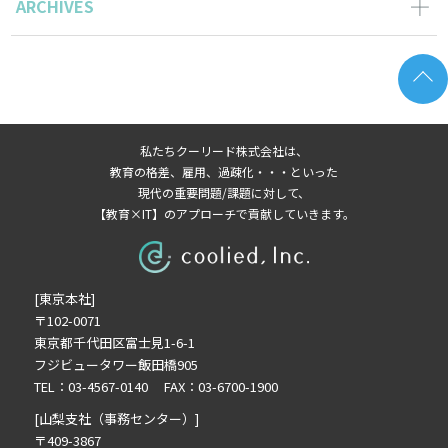
ARCHIVES
シ
2026年3月の記事一覧(1)
ョ
2025年11月の記事一覧(2)
2025年10月の記事一覧(1)
ン
2025年9月の記事一覧(1)
私たちクーリード株式会社は、
2025年8月の記事一覧(1)
教育の格差、雇用、過疎化・・・といった
2025年6月の記事一覧(1)
現代の重要問題/課題に対して、
【教育×IT】のアプローチで貢献していきます。
2025年4月の記事一覧(1)
2025年3月の記事一覧(1)
2025年2月の記事一覧(1)
[東京本社]
2024年9月の記事一覧(1)
〒102-0071
2024年6月の記事一覧(1)
東京都千代田区富士見1-6-1
2024年5月の記事一覧(2)
フジビュータワー飯田橋905
2024年3月の記事一覧(2)
TEL：03-4567-0140 FAX：03-6700-1900
2023年10月の記事一覧(1)
[山梨支社（事務センター）]
2023年3月の記事一覧(2)
〒409-3867