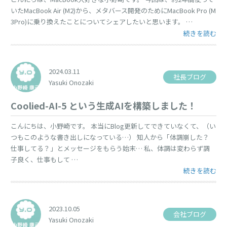
いたMacBook Air (M2)から、メタバース開発のためにMacBook Pro (M
3Pro)に乗り換えたことについてシェアしたいと思います。 …
“メタバース開発の
続きを読む
2024.03.11
社長ブログ
Yasuki Onozaki
Coolied-AI-5 という生成AIを構築しました！
こんにちは、小野崎です。 本当にBlog更新してできていなくて、（い
つもこのような書き出しになっている…） 知人から「体調崩した？
仕事してる？」とメッセージをもらう始末… 私、体調は変わらず調
子良く、仕事もして …
“Coolied-
続きを読む
2023.10.05
会社ブログ
Yasuki Onozaki