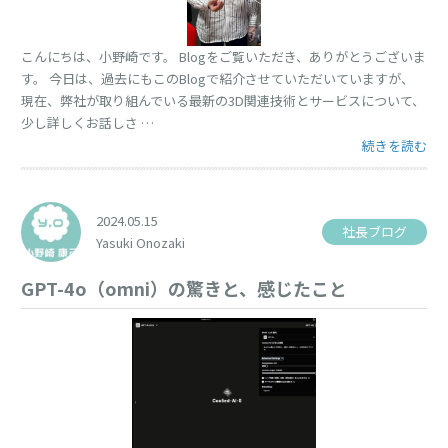
こんにちは、小野崎です。 Blogをご覧いただき、ありがとうございま
す。 今日は、過去にもこのBlogで紹介させていただいていますが、
現在、弊社が取り組んでいる最新の3D関連技術とサービスについて、
少し詳しくお話しさ …
“AR/VR機器の
続きを読む
2024.05.15
社長ブログ
Yasuki Onozaki
GPT-4o（omni）の驚きと、感じたこと