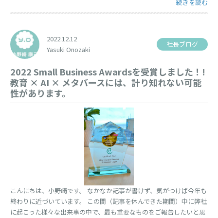
“chatGPTと
続きを読む
2022.12.12
社長ブログ
Yasuki Onozaki
2022 Small Business Awardsを受賞しました！!
教育 × AI × メタバースには、計り知れない可能
性があります。
こんにちは、小野崎です。 なかなか記事が書けず、気がつけば今年も
終わりに近づいています。 この間（記事を休んできた期間）中に弊社
に起こった様々な出来事の中で、最も重要なものをご報告したいと思