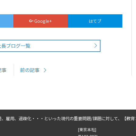
Google+
はてブ
社長ブログ一覧
記事
前の記事
差、雇用、過疎化・・・といった
現代の重要問題/課題に対して、
【教育
[東京本社]