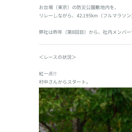
お台場（東京）の防災公園敷地内を、

リレーしながら、42.195km（フルマラソ
弊社は昨年（第8回目）から、社内メンバー
＜レースの状況＞

紅一点!!
